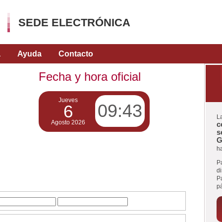
SEDE ELECTRÓNICA
a
Ayuda
Contacto
Fecha y hora oficial
Jueves
09:43
6
L
Agosto 2026
c
s
G
ha
P
d
Pa
p