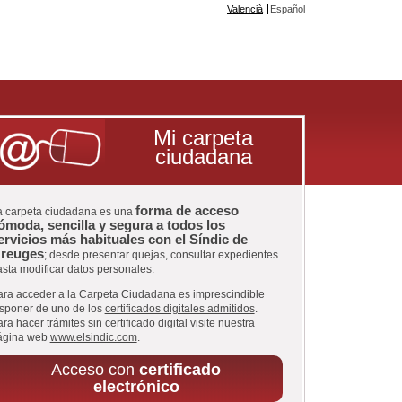
Valencià
Español
Mi carpeta
ciudadana
forma de acceso
a carpeta ciudadana es una
ómoda, sencilla y segura a todos los
ervicios más habituales con el Síndic de
reuges
; desde presentar quejas, consultar expedientes
sta modificar datos personales.
ara acceder a la Carpeta Ciudadana es imprescindible
isponer de uno de los
certificados digitales admitidos
.
ra hacer trámites sin certificado digital visite nuestra
ágina web
www.elsindic.com
.
Acceso con
certificado
electrónico