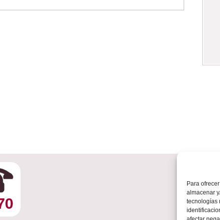
Para ofrecer
almacenar y/
70
www
tecnologías
identificaci
afectar nega