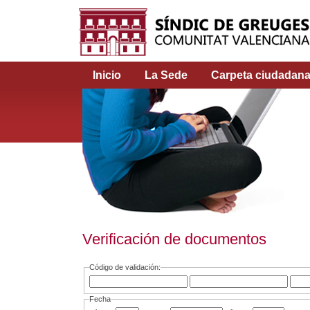
Inicio
La Sede
Carpeta ciudadan
Verificación de documentos
Código de validación:
Fecha