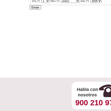
Día (*):
Mes (*):
Año (*):
Habla con
nosotros
900 210 9